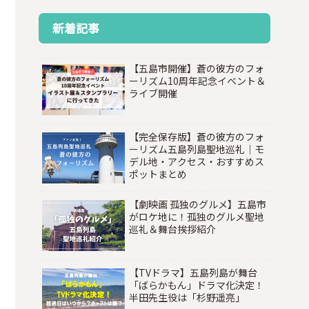
新着記事
【五島市開催】蒼の彼方のフォ
ーリズム10周年記念イベント＆
ライブ開催
【完全保存版】蒼の彼方のフォ
ーリズム五島列島聖地巡礼｜モ
デル地・アクセス・おすすめス
ポットまとめ
【劇映画 孤独のグルメ】五島市
がロケ地に！孤独のグルメ聖地
巡礼＆舞台挨拶紹介
【TVドラマ】五島列島が舞台
「ばらかもん」ドラマ化決定！
半田先生役は「杉野遥亮」