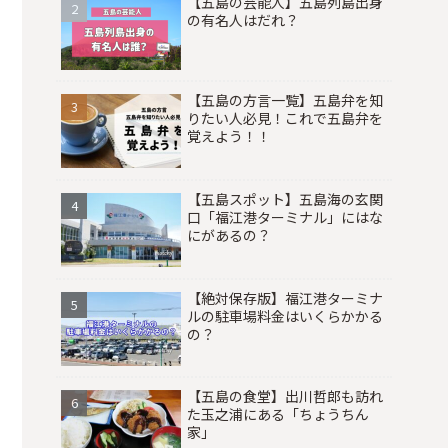
【五島の芸能人】五島列島出身
の有名人はだれ？
【五島の方言一覧】五島弁を知
りたい人必見！これで五島弁を
覚えよう！！
【五島スポット】五島海の玄関
口「福江港ターミナル」にはな
にがあるの？
【絶対保存版】福江港ターミナ
ルの駐車場料金はいくらかかる
の？
【五島の食堂】出川哲郎も訪れ
た玉之浦にある「ちょうちん
家」