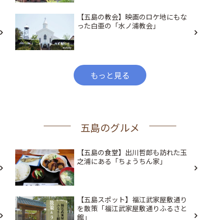
【五島の教会】映画のロケ地にもな
った白亜の「水ノ浦教会」
もっと見る
五島のグルメ
【五島の食堂】出川哲郎も訪れた玉
之浦にある「ちょうちん家」
【五島スポット】福江武家屋敷通り
を散策「福江武家屋敷通りふるさと
館」