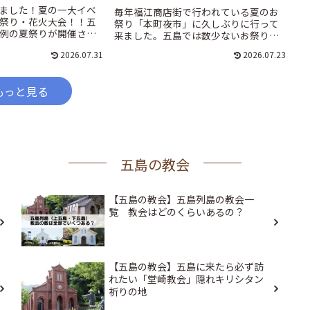
ました！夏の一大イベ
毎年福江商店街で行われている夏のお
祭り・花火大会！！五
祭り「本町夜市」に久しぶりに行って
例の夏祭りが開催され
来ました。五島では数少ないお祭りの
江島、奈留島の夏祭り
イベントなのでたくさんの人で賑わい
2026.07.31
2026.07.23
です。
ます。
もっと見る
五島の教会
【五島の教会】五島列島の教会一
覧 教会はどのくらいあるの？
【五島の教会】五島に来たら必ず訪
れたい「堂崎教会」隠れキリシタン
祈りの地