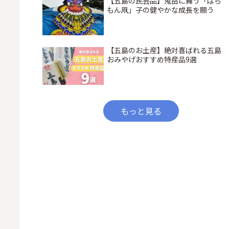
【五島の民芸品】鬼岳に舞う「ばら
もん凧」子の健やかな成長を願う
【五島のお土産】絶対喜ばれる五島
おみやげおすすめ特産品9選
もっと見る