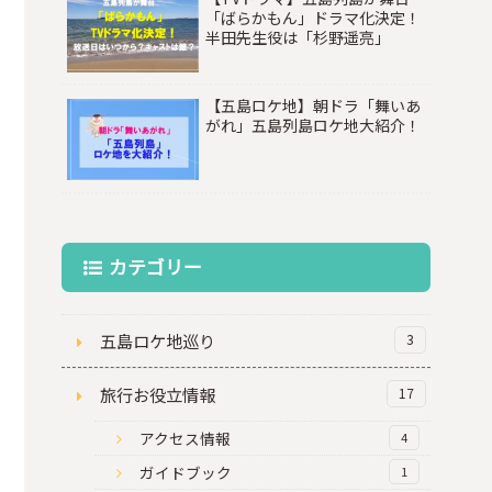
「ばらかもん」ドラマ化決定！
半田先生役は「杉野遥亮」
【五島ロケ地】朝ドラ「舞いあ
がれ」五島列島ロケ地大紹介！
カテゴリー
五島ロケ地巡り
3
旅行お役立情報
17
アクセス情報
4
ガイドブック
1