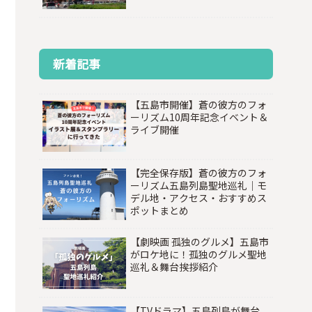
新着記事
【五島市開催】蒼の彼方のフォ
ーリズム10周年記念イベント＆
ライブ開催
【完全保存版】蒼の彼方のフォ
ーリズム五島列島聖地巡礼｜モ
デル地・アクセス・おすすめス
ポットまとめ
【劇映画 孤独のグルメ】五島市
がロケ地に！孤独のグルメ聖地
巡礼＆舞台挨拶紹介
【TVドラマ】五島列島が舞台