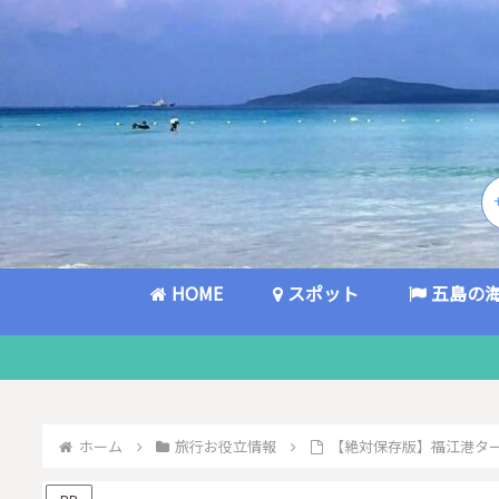
HOME
スポット
五島の
ホーム
旅行お役立情報
【絶対保存版】福江港タ