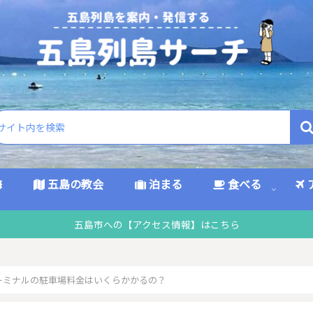
海
五島の教会
泊まる
食べる
五島市への【アクセス情報】はこちら
ーミナルの駐車場料金はいくらかかるの？