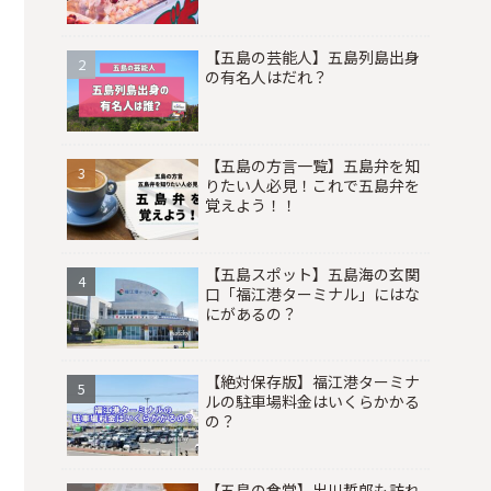
【五島の芸能人】五島列島出身
の有名人はだれ？
【五島の方言一覧】五島弁を知
りたい人必見！これで五島弁を
覚えよう！！
【五島スポット】五島海の玄関
口「福江港ターミナル」にはな
にがあるの？
【絶対保存版】福江港ターミナ
ルの駐車場料金はいくらかかる
の？
【五島の食堂】出川哲郎も訪れ