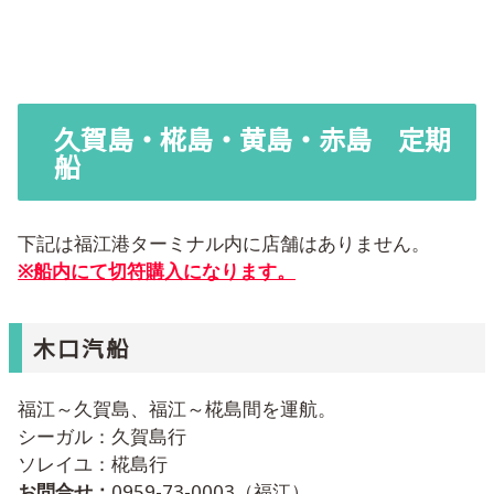
久賀島・椛島・黄島・赤島 定期
船
下記は福江港ターミナル内に店舗はありません。
※船内にて切符購入になります。
木口汽船
福江～久賀島、福江～椛島間を運航。
シーガル：久賀島行
ソレイユ：椛島行
お問合せ：
0959-73-0003（福江）