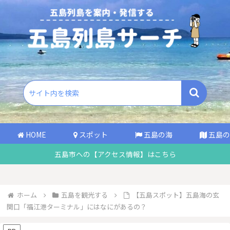
HOME
スポット
五島の海
五島の
五島市への【アクセス情報】はこちら
ホーム
五島を観光する
【五島スポット】五島海の玄
関口「福江港ターミナル」にはなにがあるの？