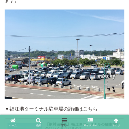
ます。
▼福江港ターミナル駐車場の詳細はこちら
【絶対保存版】福江港ターミナルの駐車場料
ホーム
検索
目次へ
サイドバー
トップ
金はいくらかかるの？