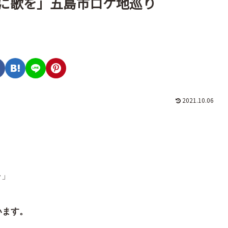
に歌を」五島市ロケ地巡り
2021.10.06
を」
います。