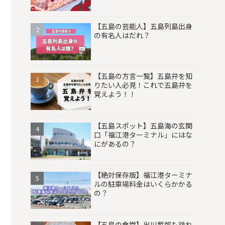
【五島の芸能人】五島列島出身
の有名人はだれ？
【五島の方言一覧】五島弁を知
りたい人必見！これで五島弁を
覚えよう！！
【五島スポット】五島海の玄関
口「福江港ターミナル」にはな
にがあるの？
【絶対保存版】福江港ターミナ
ルの駐車場料金はいくらかかる
の？
【五島の食堂】出川哲郎も訪れ