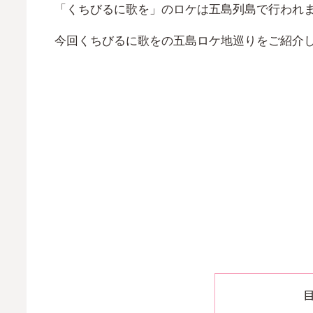
「くちびるに歌を」のロケは五島列島で行われ
今回くちびるに歌をの五島ロケ地巡りをご紹介