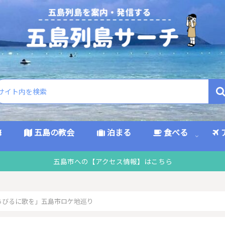
海
五島の教会
泊まる
食べる
五島市への【アクセス情報】はこちら
ちびるに歌を」五島市ロケ地巡り