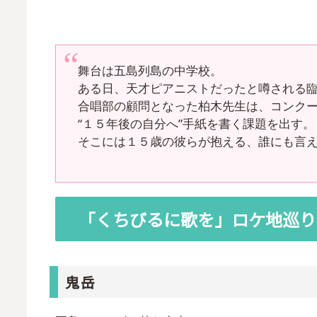
舞台は五島列島の中学校。
ある日、天才ピアニストだったと噂される
合唱部の顧問となった柏木先生は、コンク
“１５年後の自分へ”手紙を書く課題を出す。
そこには１５歳の彼らが抱える、誰にも言
「くちびるに歌を」ロケ地巡り
鬼岳