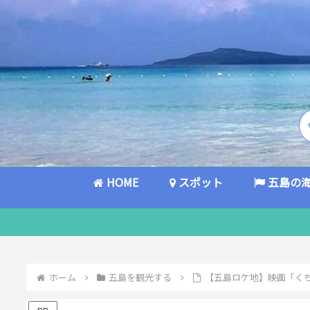
HOME
スポット
五島の
ホーム
五島を観光する
【五島ロケ地】映画「く