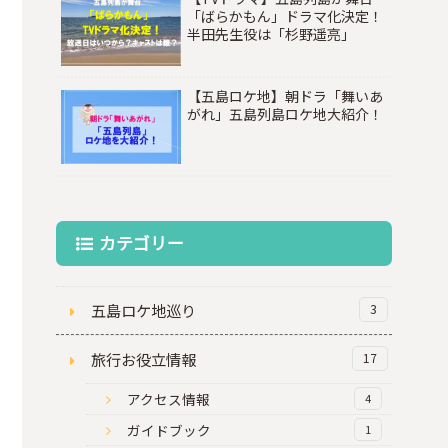
「ばらかもん」ドラマ化決定！
半田先生役は「杉野遥亮」
【五島ロケ地】朝ドラ「舞いあ
がれ」五島列島ロケ地大紹介！
カテゴリー
五島ロケ地巡り
3
旅行お役立情報
17
アクセス情報
4
ガイドブック
1