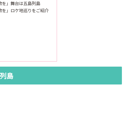
歌を」舞台は五島列島
歌を」ロケ地巡りをご紹介
列島