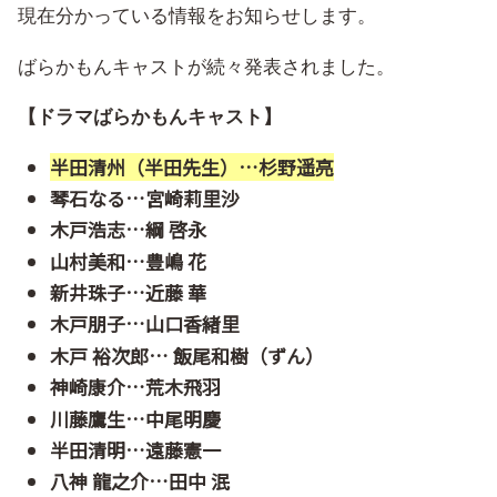
現在分かっている情報をお知らせします。
ばらかもんキャストが続々発表されました。
【ドラマばらかもんキャスト】
半田清州（半田先生）…杉野遥亮
琴石なる…
宮崎莉里沙
木戸浩志…綱 啓永
山村美和…豊嶋 花
新井珠子…近藤 華
木戸朋子…山口香緖里
木戸 裕次郎… 飯尾和樹（ずん）
神崎康介…荒木飛羽
川藤鷹生…中尾明慶
半田清明…遠藤憲一
八神 龍之介…田中 泯