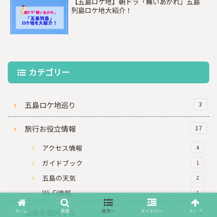
【五島ロケ地】朝ドラ「舞いあがれ」五島
列島ロケ地大紹介！
カテゴリー
五島ロケ地巡り
3
旅行お役立情報
17
アクセス情報
4
ガイドブック
1
五島の天気
2
Wi-Fi情報
1
五島を観光する
86
ホーム
検索
目次へ
サイドバー
トップ