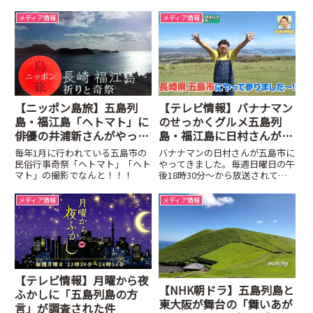
メディア情報
メディア情報
【ニッポン島旅】五島列
【テレビ情報】バナナマン
島・福江島「ヘトマト」に
のせっかくグルメ五島列
俳優の井浦新さんがやって
島・福江島に日村さんがや
来た！！
って来た
毎年1月に行われている五島市の
バナナマンの日村さんが五島市に
民俗行事奇祭「ヘトマト」「ヘト
やってきました。毎週日曜日の午
マト」の撮影でなんと！！！
後18時30分～から放送されてい
る、TBSテレビ「バナナマンのせ
っかくグルメ！！」で福江島に日
メディア情報
メディア情報
村さんが来られました。
【テレビ情報】月曜から夜
【NHK朝ドラ】五島列島と
ふかしに「五島列島の方
東大阪が舞台の「舞いあが
言」が調査された件