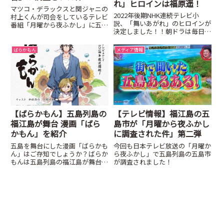
れ」ヒロインは福原遥！
マツコ・デラックスと関ジャニの
2022年後期NHK連続テレビ小
村上くんが司会をしているテレビ
説、「舞いあがれ」のヒロインが
番組「月曜から夜ふかし」に五島
決定しました！！朝ドラは毎日み
列島の方言が紹介されました。
ているぐらい大好きなので、東大
阪と五島列島が舞台と聞いた時に
ばらかもん
メディア情報
は地元としてはとても嬉しいで
す。
【テレビ情報】福江島の五
【ばらかもん】五島列島の
島市が「月曜から夜ふかし
福江島が舞台 漫画「ばら
に調査された件」第二弾
かもん」を紹介
今回も日本テレビ放送の「月曜か
五島を舞台にした漫画「ばらかも
ら夜ふかし」で五島列島の五島市
ん」はご存知でしょうか？ばらか
が調査されました！
もんは五島列島の福江島が舞台に
なっています。そんなばりおもし
ろい「ばらかもん」をご紹介しま
す。