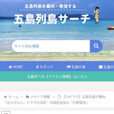
HOME
スポット
五島の海
五島の
五島市への【アクセス情報】はこちら
ホーム
メディア情報
【TVドラマ】五島列島が舞台
「ばらかもん」ドラマ化決定！半田先生役は「杉野遥亮」