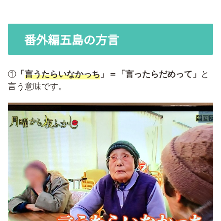
番外編五島の方言
①
「
言うたらいなかっち
」＝「言ったらだめって」
と
言う意味です。