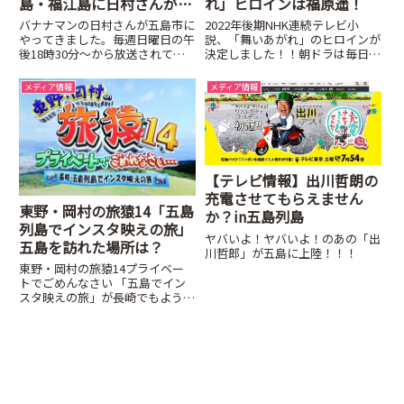
島・福江島に日村さんがや
れ」ヒロインは福原遥！
って来た
バナナマンの日村さんが五島市に
2022年後期NHK連続テレビ小
やってきました。毎週日曜日の午
説、「舞いあがれ」のヒロインが
後18時30分～から放送されてい
決定しました！！朝ドラは毎日み
る、TBSテレビ「バナナマンのせ
ているぐらい大好きなので、東大
っかくグルメ！！」で福江島に日
阪と五島列島が舞台と聞いた時に
メディア情報
メディア情報
村さんが来られました。
は地元としてはとても嬉しいで
す。
【テレビ情報】出川哲朗の
充電させてもらえません
東野・岡村の旅猿14「五島
か？in五島列島
列島でインスタ映えの旅」
ヤバいよ！ヤバいよ！のあの「出
五島を訪れた場所は？
川哲郎」が五島に上陸！！！
東野・岡村の旅猿14プライベー
トでごめんなさい 「五島でイン
スタ映えの旅」が長崎でもようや
く放送されました！！