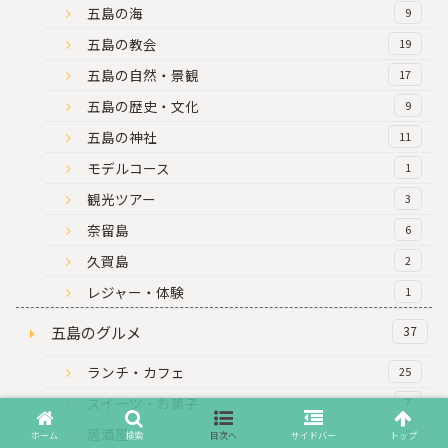
五島の海
9
五島の教会
19
五島の自然・景観
17
五島の歴史・文化
9
五島の神社
11
モデルコース
1
観光ツアー
3
奈留島
6
久賀島
2
レジャー・体験
1
五島のグルメ
37
ランチ・カフェ
25
スイーツ・お菓子
7
居酒屋
2
ホーム
検索
目次へ
サイドバー
トップ