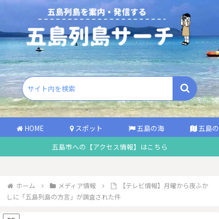
HOME
スポット
五島の海
五島の
五島市への【アクセス情報】はこちら
ホーム
メディア情報
【テレビ情報】月曜から夜ふか
しに「五島列島の方言」が調査された件