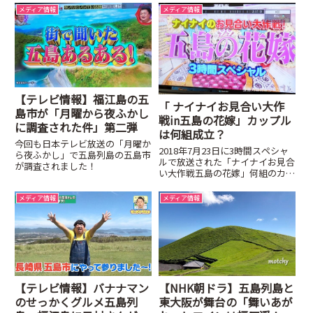
メディア情報
メディア情報
【テレビ情報】福江島の五
「 ナイナイお見合い大作
島市が「月曜から夜ふかし
戦in五島の花嫁」カップル
に調査された件」第二弾
は何組成立？
今回も日本テレビ放送の「月曜か
2018年7月23日に3時間スペシャ
ら夜ふかし」で五島列島の五島市
ルで放送された「ナイナイお見合
が調査されました！
い大作戦五島の花嫁」何組のカッ
プルができたのかご紹介します。
メディア情報
メディア情報
【テレビ情報】バナナマン
【NHK朝ドラ】五島列島と
のせっかくグルメ五島列
東大阪が舞台の「舞いあが