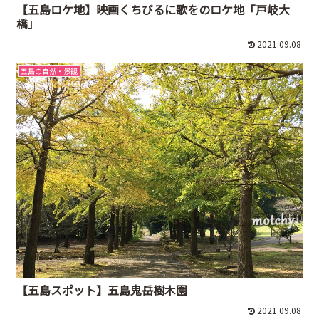
【五島ロケ地】映画くちびるに歌をのロケ地「戸岐大
橋」
2021.09.08
五島の自然・景観
【五島スポット】五島鬼岳樹木園
2021.09.08