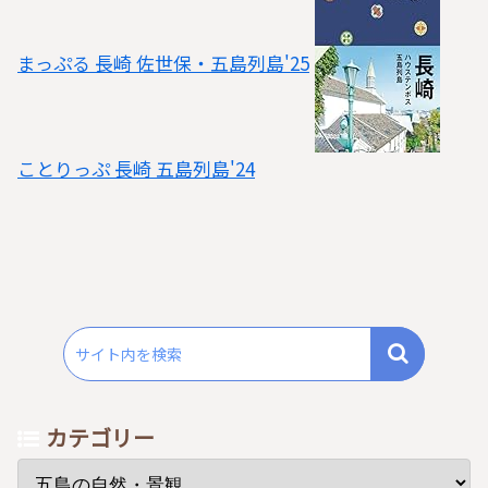
まっぷる 長崎 佐世保・五島列島'25
ことりっぷ 長崎 五島列島'24
カテゴリー