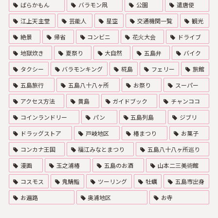
ばらかもん
バラモン凧
公園
遣唐使
江上天主堂
芸能人
星空
交通機関一覧
観光
絶景
帰省
コンビニ
花火大会
ドライブ
地獄炊き
夏祭り
大自然
五島弁
バイク
タクシー
バラモンキング
椛島
フェリー
旅館
五島旅行
五島八十八ヶ所
お祭り
スーパー
アクセス方法
黄島
ガイドブック
チャンココ
コインランドリー
パン
五島列島
ジブリ
ドラッグストア
戸岐地区
椿まつり
お菓子
コンカナ王国
福江みなとまつり
五島八十八ヶ所巡り
漫画
玉之浦椿
五島のお酒
山本二三美術館
コスモス
鬼鯖鮨
ツーリング
牡蠣
五島市出身
お遍路
奥浦地区
お寺