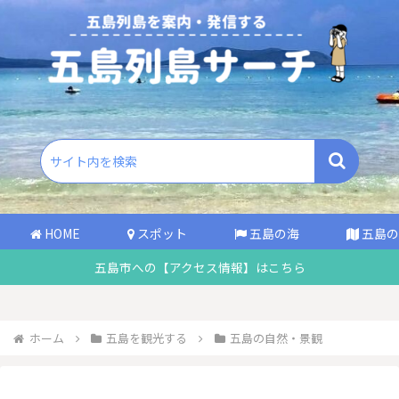
HOME
スポット
五島の海
五島の
五島市への【アクセス情報】はこちら
ホーム
五島を観光する
五島の自然・景観