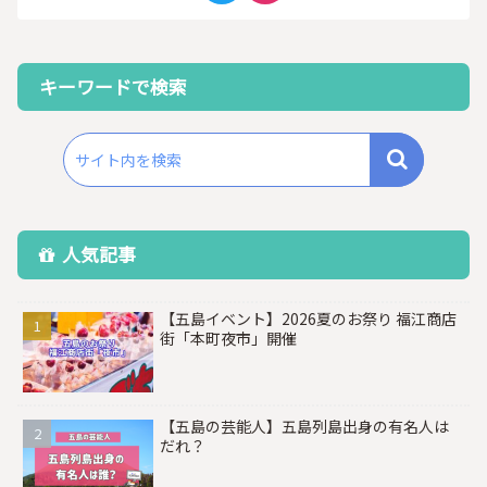
キーワードで検索
人気記事
【五島イベント】2026夏のお祭り 福江商店
街「本町夜市」開催
【五島の芸能人】五島列島出身の有名人は
だれ？