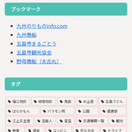
ブックマーク
九州のりものinfo.com
九州商船
五島市まるごとう
五島市観光協会
野母商船（太古丸）
タグ
福江地区
岐宿地区
鬼岳
お土産
五島うどん
ばらかもん
バラモン凧
公園
遣唐使
江上天主堂
芸能人
星空
交通機関一覧
観光
絶景
帰省
コンビニ
花火大会
ドライブ