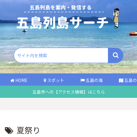
HOME
スポット
五島の海
五島の
五島市への【アクセス情報】はこちら
夏祭り