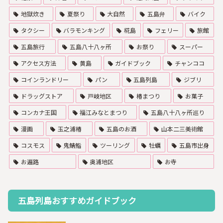
地獄炊き
夏祭り
大自然
五島弁
バイク
タクシー
バラモンキング
椛島
フェリー
旅館
五島旅行
五島八十八ヶ所
お祭り
スーパー
アクセス方法
黄島
ガイドブック
チャンココ
コインランドリー
パン
五島列島
ジブリ
ドラッグストア
戸岐地区
椿まつり
お菓子
コンカナ王国
福江みなとまつり
五島八十八ヶ所巡り
漫画
玉之浦椿
五島のお酒
山本二三美術館
コスモス
鬼鯖鮨
ツーリング
牡蠣
五島市出身
お遍路
奥浦地区
お寺
五島列島おすすめガイドブック