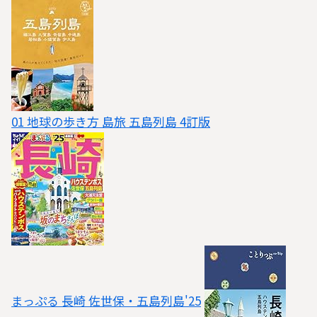
01 地球の歩き方 島旅 五島列島 4訂版
まっぷる 長崎 佐世保・五島列島'25