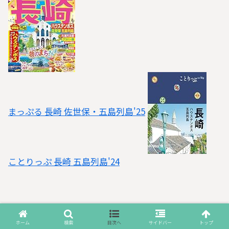
まっぷる 長崎 佐世保・五島列島'25
ことりっぷ 長崎 五島列島'24
ホーム
検索
目次へ
サイドバー
トップ