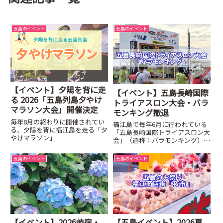
五島のイベント
五島のイベント
【イベント】夕陽を背に走
【イベント】五島長崎国際
る 2026「五島列島夕やけ
トライアスロン大会・バラ
マラソン大会」開催決定
モンキング撤退
毎年8月の終わりに開催されてい
福江島で毎年6月に行われている
る、夕陽を背に福江島を走る「夕
「五島長崎国際トライアスロン大
やけマラソン」
会」（通称：バラモンキング）島
内外から約1000名のトライアス
ロン選手たちが五島に集まりま
五島のイベント
五島のイベント
す。この日は福江島全体がトライ
アスロン一色になります
【イベント】2026岐宿・
【五島イベント】2026夏