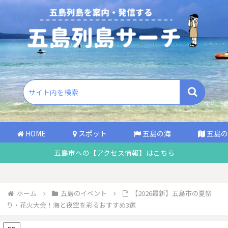
HOME
スポット
五島の海
五島の
五島市への【アクセス情報】はこちら
ホーム
五島のイベント
【2026最新】五島市の夏祭
り・花火大会！海と夜空を彩るおすすめ3選