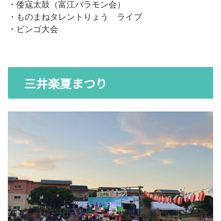
・倭寇太鼓（富江バラモン会）
・ものまねタレントりょう ライブ
・ビンゴ大会
三井楽夏まつり