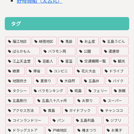
野母商船（太古丸）
タグ
福江地区
岐宿地区
鬼岳
お土産
五島うどん
ばらかもん
バラモン凧
公園
遣唐使
江上天主堂
芸能人
星空
交通機関一覧
観光
絶景
帰省
コンビニ
花火大会
ドライブ
地獄炊き
夏祭り
大自然
五島弁
バイク
タクシー
バラモンキング
椛島
フェリー
旅館
五島旅行
五島八十八ヶ所
お祭り
スーパー
アクセス方法
黄島
ガイドブック
チャンココ
コインランドリー
パン
五島列島
ジブリ
ドラッグストア
戸岐地区
椿まつり
お菓子