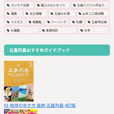
コンカナ王国
福江みなとまつり
五島八十八ヶ所巡り
漫画
玉之浦椿
五島のお酒
山本二三美術館
コスモス
鬼鯖鮨
ツーリング
牡蠣
五島市出身
お遍路
奥浦地区
お寺
五島列島おすすめガイドブック
01 地球の歩き方 島旅 五島列島 4訂版