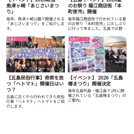
魚津ヶ崎「あじさいまつ
のお祭り 福江商店街「本
り」
町夜市」開催
毎年、魚津ヶ崎公園で開催される
毎年福江商店街で行われている夏
「あじさいまつり」をご紹介しま
のお祭り「本町夜市」に久しぶり
す。
に行って来ました。五島では数少
ないお祭りのイベントなのでたく
さんの人で賑わいます。
五島のイベント
五島のイベント
【五島民俗行事】奇祭を放
【イベント】 2026「五島
つ「ヘトマト」開催日はい
椿まつり」開催決定
つ？
毎年五島列島・福江島で2月に開
催されている「五島椿まつり」の
五島に古くから行われてきた民俗
ご案内。
行事「へトマト」へトマトをご紹
介します。