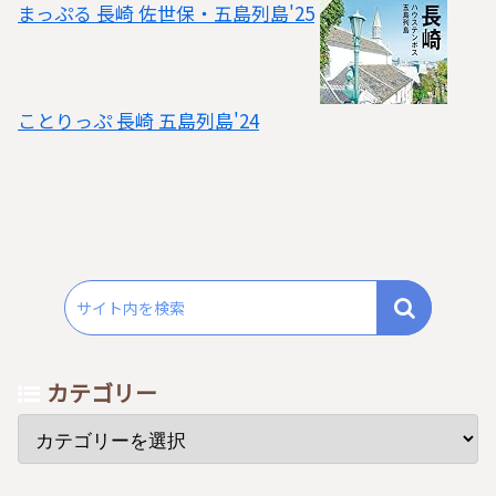
まっぷる 長崎 佐世保・五島列島'25
ことりっぷ 長崎 五島列島'24
カテゴリー