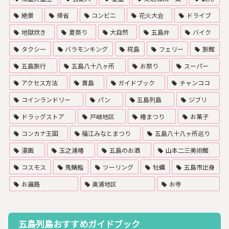
絶景
帰省
コンビニ
花火大会
ドライブ
地獄炊き
夏祭り
大自然
五島弁
バイク
タクシー
バラモンキング
椛島
フェリー
旅館
五島旅行
五島八十八ヶ所
お祭り
スーパー
アクセス方法
黄島
ガイドブック
チャンココ
コインランドリー
パン
五島列島
ジブリ
ドラッグストア
戸岐地区
椿まつり
お菓子
コンカナ王国
福江みなとまつり
五島八十八ヶ所巡り
漫画
玉之浦椿
五島のお酒
山本二三美術館
コスモス
鬼鯖鮨
ツーリング
牡蠣
五島市出身
お遍路
奥浦地区
お寺
五島列島おすすめガイドブック