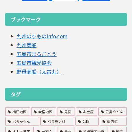
ブックマーク
九州のりものinfo.com
九州商船
五島市まるごとう
五島市観光協会
野母商船（太古丸）
タグ
福江地区
岐宿地区
鬼岳
お土産
五島うどん
ばらかもん
バラモン凧
公園
遣唐使
江上天主堂
芸能人
星空
交通機関一覧
観光