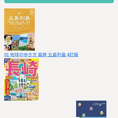
01 地球の歩き方 島旅 五島列島 4訂版