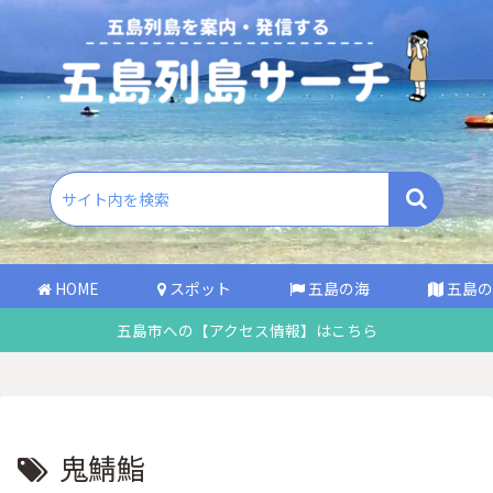
HOME
スポット
五島の海
五島の
五島市への【アクセス情報】はこちら
鬼鯖鮨