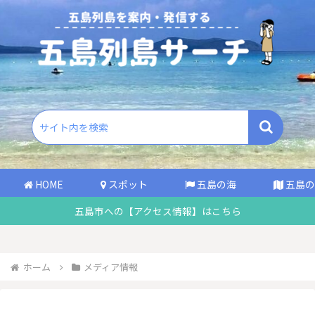
HOME
スポット
五島の海
五島の
五島市への【アクセス情報】はこちら
ホーム
メディア情報