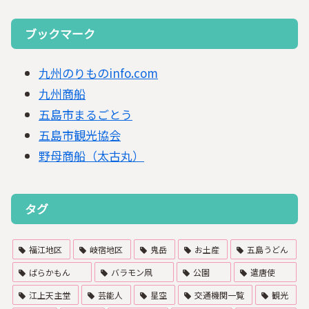
ブックマーク
九州のりものinfo.com
九州商船
五島市まるごとう
五島市観光協会
野母商船（太古丸）
タグ
福江地区
岐宿地区
鬼岳
お土産
五島うどん
ばらかもん
バラモン凧
公園
遣唐使
江上天主堂
芸能人
星空
交通機関一覧
観光