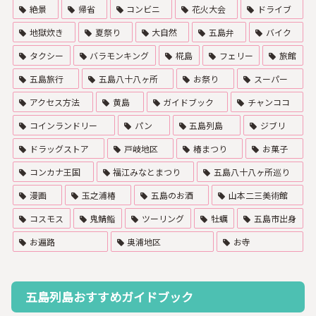
絶景
帰省
コンビニ
花火大会
ドライブ
地獄炊き
夏祭り
大自然
五島弁
バイク
タクシー
バラモンキング
椛島
フェリー
旅館
五島旅行
五島八十八ヶ所
お祭り
スーパー
アクセス方法
黄島
ガイドブック
チャンココ
コインランドリー
パン
五島列島
ジブリ
ドラッグストア
戸岐地区
椿まつり
お菓子
コンカナ王国
福江みなとまつり
五島八十八ヶ所巡り
漫画
玉之浦椿
五島のお酒
山本二三美術館
コスモス
鬼鯖鮨
ツーリング
牡蠣
五島市出身
お遍路
奥浦地区
お寺
五島列島おすすめガイドブック