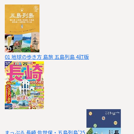
01 地球の歩き方 島旅 五島列島 4訂版
まっぷる 長崎 佐世保・五島列島'25