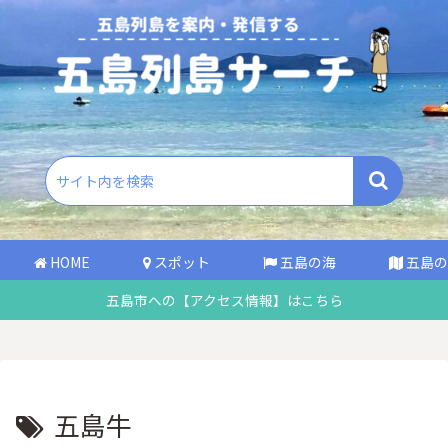
HOME
スポット
五島の海
五島の
五島市への【アクセス情報】はこちら
五島牛