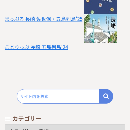
まっぷる 長崎 佐世保・五島列島'25
ことりっぷ 長崎 五島列島'24
カテゴリー