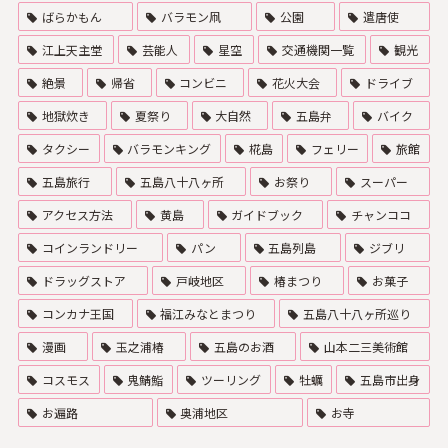
ばらかもん
バラモン凧
公園
遣唐使
江上天主堂
芸能人
星空
交通機関一覧
観光
絶景
帰省
コンビニ
花火大会
ドライブ
地獄炊き
夏祭り
大自然
五島弁
バイク
タクシー
バラモンキング
椛島
フェリー
旅館
五島旅行
五島八十八ヶ所
お祭り
スーパー
アクセス方法
黄島
ガイドブック
チャンココ
コインランドリー
パン
五島列島
ジブリ
ドラッグストア
戸岐地区
椿まつり
お菓子
コンカナ王国
福江みなとまつり
五島八十八ヶ所巡り
漫画
玉之浦椿
五島のお酒
山本二三美術館
コスモス
鬼鯖鮨
ツーリング
牡蠣
五島市出身
お遍路
奥浦地区
お寺