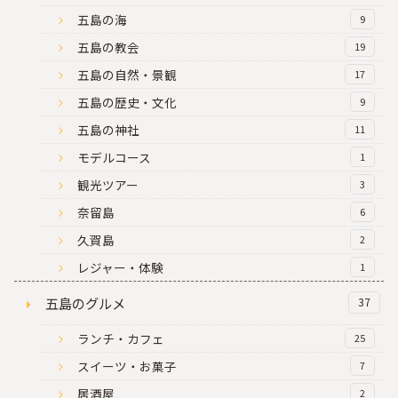
五島の海
9
五島の教会
19
五島の自然・景観
17
五島の歴史・文化
9
五島の神社
11
モデルコース
1
観光ツアー
3
奈留島
6
久賀島
2
レジャー・体験
1
五島のグルメ
37
ランチ・カフェ
25
スイーツ・お菓子
7
居酒屋
2