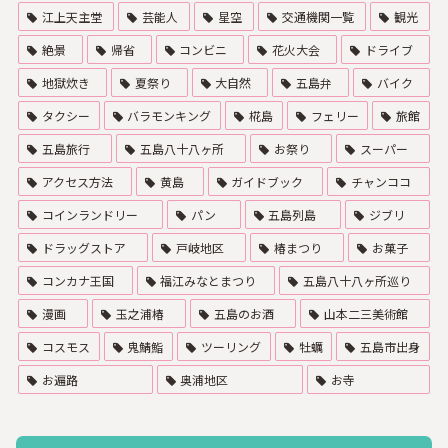
江上天主堂
芸能人
星空
交通機関一覧
観光
絶景
帰省
コンビニ
花火大会
ドライブ
地獄炊き
夏祭り
大自然
五島弁
バイク
タクシー
バラモンキング
椛島
フェリー
旅館
五島旅行
五島八十八ヶ所
お祭り
スーパー
アクセス方法
黄島
ガイドブック
チャンココ
コインランドリー
パン
五島列島
ジブリ
ドラッグストア
戸岐地区
椿まつり
お菓子
コンカナ王国
福江みなとまつり
五島八十八ヶ所巡り
漫画
玉之浦椿
五島のお酒
山本二三美術館
コスモス
鬼鯖鮨
ツーリング
牡蠣
五島市出身
お遍路
奥浦地区
お寺