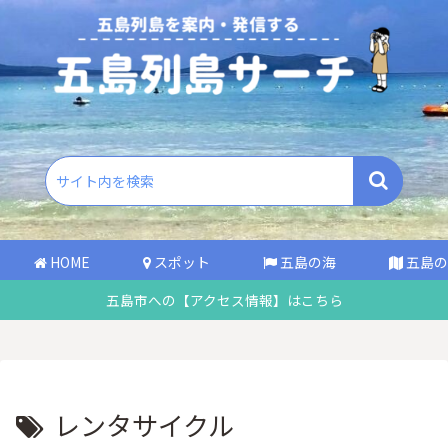
HOME
スポット
五島の海
五島の
五島市への【アクセス情報】はこちら
レンタサイクル