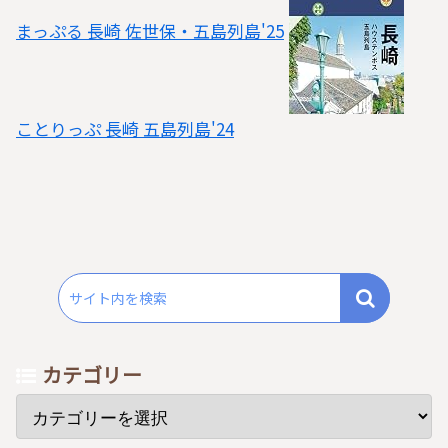
まっぷる 長崎 佐世保・五島列島'25
ことりっぷ 長崎 五島列島'24
カテゴリー