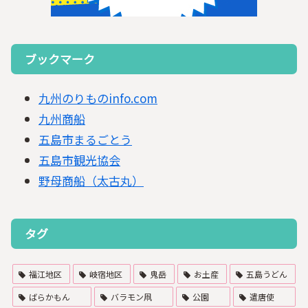
ブックマーク
九州のりものinfo.com
九州商船
五島市まるごとう
五島市観光協会
野母商船（太古丸）
タグ
福江地区
岐宿地区
鬼岳
お土産
五島うどん
ばらかもん
バラモン凧
公園
遣唐使