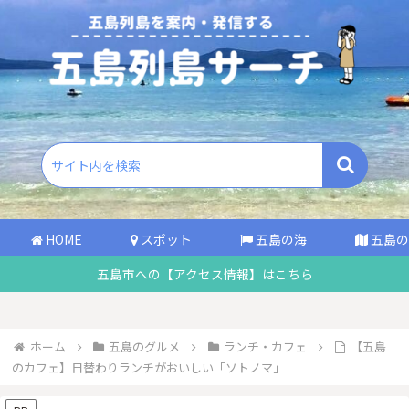
HOME
スポット
五島の海
五島の
五島市への【アクセス情報】はこちら
ホーム
五島のグルメ
ランチ・カフェ
【五島
のカフェ】日替わりランチがおいしい「ソトノマ」