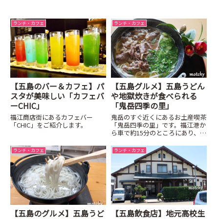
ランチ・カフェ
ランチ・カフェ
【五島のバー＆カフェ】パ
【五島グルメ】五島うどん
スタが美味しい「カフェバ
や地獄炊きが食べられる
ーCHIC」
「鬼岳四季の里」
福江商店街にあるカフェバー
鬼岳のすぐ近くにあるお土産喫茶
「CHIC」をご紹介します。
「鬼岳四季の里」です。福江港か
ら車で約15分のところにあり、鬼
岳に登った後にも寄れるお土産喫
茶です。
ランチ・カフェ
ランチ・カフェ
【五島のグルメ】五島うど
【五島飲食店】地元高校生