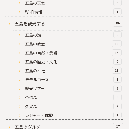
五島の天気
2
Wi-Fi情報
1
五島を観光する
86
五島の海
9
五島の教会
19
五島の自然・景観
17
五島の歴史・文化
9
五島の神社
11
モデルコース
1
観光ツアー
3
奈留島
6
久賀島
2
レジャー・体験
1
五島のグルメ
37