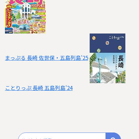
まっぷる 長崎 佐世保・五島列島'25
ことりっぷ 長崎 五島列島'24