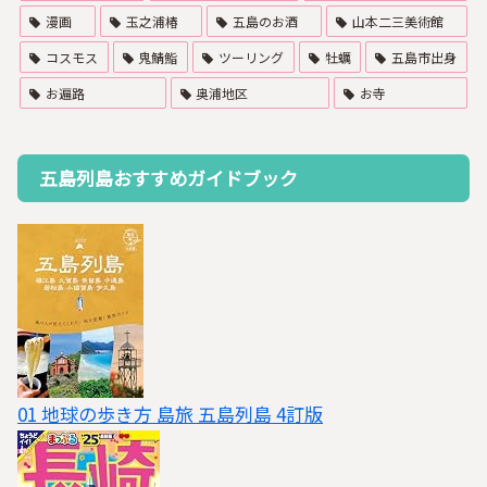
漫画
玉之浦椿
五島のお酒
山本二三美術館
コスモス
鬼鯖鮨
ツーリング
牡蠣
五島市出身
お遍路
奥浦地区
お寺
五島列島おすすめガイドブック
01 地球の歩き方 島旅 五島列島 4訂版