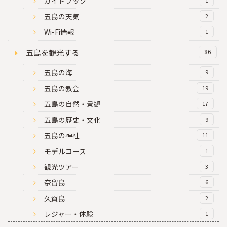
ガイドブック
五島の天気
2
Wi-Fi情報
1
五島を観光する
86
五島の海
9
五島の教会
19
五島の自然・景観
17
五島の歴史・文化
9
五島の神社
11
モデルコース
1
観光ツアー
3
奈留島
6
久賀島
2
レジャー・体験
1