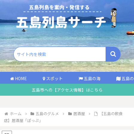
HOME
スポット
五島の海
五島の
五島市への【アクセス情報】はこちら
ホーム
五島のグルメ
居酒屋
【五島の飲食
店】居酒屋「ぽっぷ」