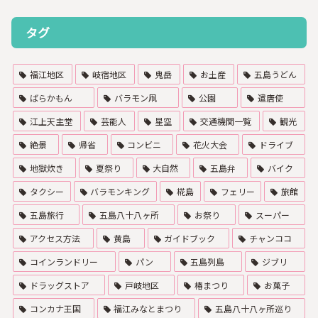
タグ
福江地区
岐宿地区
鬼岳
お土産
五島うどん
ばらかもん
バラモン凧
公園
遣唐使
江上天主堂
芸能人
星空
交通機関一覧
観光
絶景
帰省
コンビニ
花火大会
ドライブ
地獄炊き
夏祭り
大自然
五島弁
バイク
タクシー
バラモンキング
椛島
フェリー
旅館
五島旅行
五島八十八ヶ所
お祭り
スーパー
アクセス方法
黄島
ガイドブック
チャンココ
コインランドリー
パン
五島列島
ジブリ
ドラッグストア
戸岐地区
椿まつり
お菓子
コンカナ王国
福江みなとまつり
五島八十八ヶ所巡り