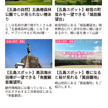
【五島の自然】五島椿森林
【五島スポット】岐宿の町
公園でしか見られない椿あ
並みを一望できる「城岳展
り
望台」
ここは名前の通り椿がたくさんあ
岐宿地区にある「城岳展望台」楠
る「五島椿森林公園」になりま
原教会に行く途中右側に細い道が
す。ヤブツバキなど約260種・
あるので、細い道を通って山道を
2000本の椿が植えられていま
登って行くと展望所があります。
す。
五島の自然・景観
五島の自然・景観
【五島スポット】高浜海水
【五島スポット】春になる
浴場が一望できる「魚藍観
と桜が見れる「箕岳園地」
音展望所」
崎山地区にある「箕岳園地」をご
紹介します。
観光情報誌には載っていない、私
がおすすめする三井楽地区にある
「魚藍観音」