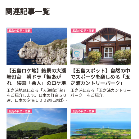
関連記事一覧
五島の自然・景観
五島の自然・景観
【五島ロケ地】絶景の大瀬
【五島スポット】自然の中
崎灯台 朝ドラ「舞あが
でスポーツを楽しめる「玉
れ」映画「悪人」のロケ地
之浦カントリーパーク」
玉之浦地区にある「大瀬崎灯台」
玉之浦にある「玉之浦カントリー
をご紹介します。日本の灯台５０
パーク」をご紹介。
選、日本の夕陽１００選に選ばれ
た大瀬崎灯台。大瀬崎灯台は九州
本土で最後に夕陽が沈むところで
五島の自然・景観
五島の自然・景観
もあります。