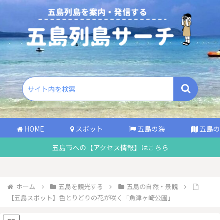
HOME
スポット
五島の海
五島の
五島市への【アクセス情報】はこちら
ホーム
五島を観光する
五島の自然・景観
【五島スポット】色とりどりの花が咲く「魚津ヶ崎公園」